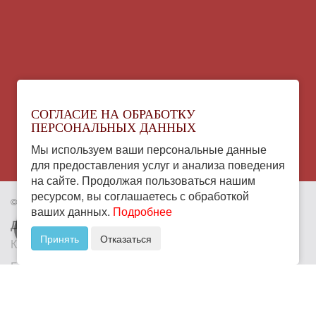
СОГЛАСИЕ НА ОБРАБОТКУ
ПЕРСОНАЛЬНЫХ ДАННЫХ
Мы используем ваши персональные данные
для предоставления услуг и анализа поведения
на сайте. Продолжая пользоваться нашим
ресурсом, вы соглашаетесь с обработкой
© 2005—2026. Все права защищены
ваших данных.
Подробнее
ДОСТАВКА ОБЕДОВ
Принять
Отказаться
Комплексные обеды с доставкой
Бизнес ланч с доставкой
Доставка грузинских пирогов
Доставка пиццы